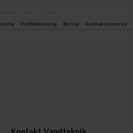
AF VAND
GALLERI
KONTAKT
nsning
Problemløsning
Boring
Vandværksservice
Kontakt Vandteknik