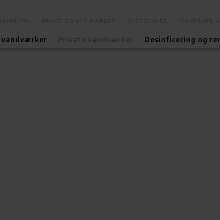
APOLITIK
BRUGT OG NYT MARKED
REFERENCER
EN VERDEN 
 vandværker
Private vandværker
Desinficering og re