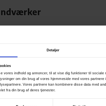
andværker​
husstande.
Detaljer
eller ring, så finder vi en løsning.
ookies
eller ring, så finder vi en løsning.
se vores indhold og annoncer, til at vise dig funktioner til sociale
oplysninger om din brug af vores hjemmeside med vores partnere i
e en såkaldt forenklet kontrol af vand til
ysepartnere. Vores partnere kan kombinere disse data med andr
3000 m3 årligt.
et fra din brug af deres tjenester.
lt for: udseende og lugt, pH, ledningsevne,
), totalt fosfor indhold og kimtal ved 22°C.