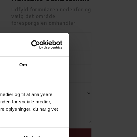
Udfyld formularen nedenfor og
vælg det område
forespørgslen omhandler​
Om
 medier og til at analysere
nden for sociale medier,
e oplysninger, du har givet